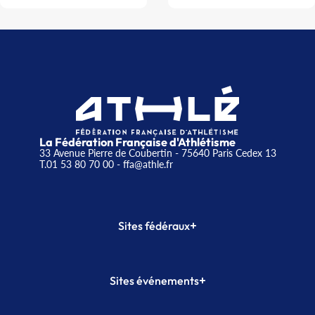
La Fédération Française d'Athlétisme
33 Avenue Pierre de Coubertin - 75640 Paris Cedex 13
T.01 53 80 70 00
- ffa@athle.fr
+
Sites fédéraux
SI-FFA
CALORG
+
Sites événements
Plateforme Formation
Meeting de Paris