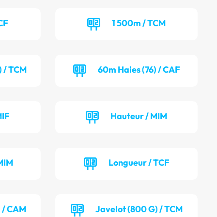
CF
1 500m / TCM
) / TCM
60m Haies (76) / CAF
MIF
Hauteur / MIM
MIM
Longueur / TCF
) / CAM
Javelot (800 G) / TCM