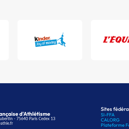
Sites fédér
ançaise d'Athlétisme
SI-FFA
ubertin - 75640 Paris Cedex 13
CALORG
athle.fr
Plateforme F