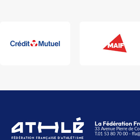
La Fédération Fr
33 Avenue Pierre de Co
T.01 53 80 70 00
- ffa@