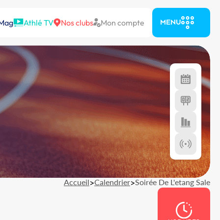
 Mag
Athlé TV
Nos clubs
Mon compte
MENU
Accueil
>
Calendrier
>
Soirée De L'etang Sale