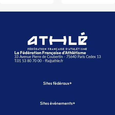
La Fédération Française d'Athlétisme
33 Avenue Pierre de Coubertin - 75640 Paris Cedex 13
T.01 53 80 70 00
- ffa@athle.fr
+
Sites fédéraux
SI-FFA
CALORG
+
Sites événements
Plateforme Formation
Meeting de Paris