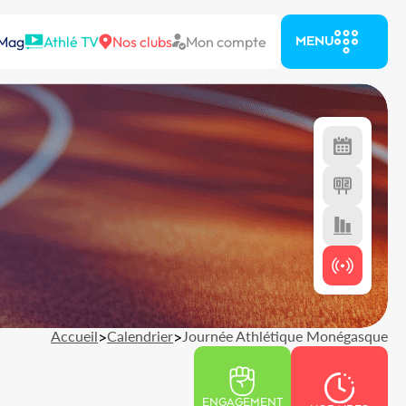
 Mag
Athlé TV
Nos clubs
Mon compte
MENU
Accueil
>
Calendrier
>
Journée Athlétique Monégasque
ENGAGEMENT