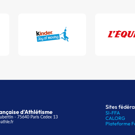
Sites fédér
ançaise d'Athlétisme
SI-FFA
ubertin - 75640 Paris Cedex 13
CALORG
athle.fr
Plateforme F