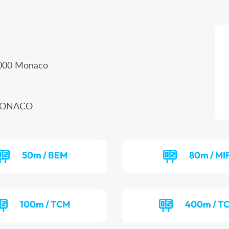
98000 Monaco
 MONACO
50m / BEM
80m / MI
100m / TCM
400m / T