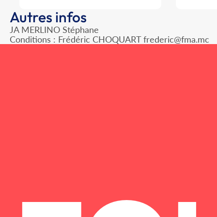
Autres infos
JA MERLINO Stéphane
Conditions : Frédéric CHOQUART frederic@fma.mc