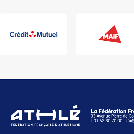
La Fédération Fr
33 Avenue Pierre de Co
T.01 53 80 70 00
- ffa@