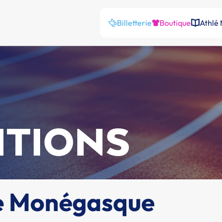
Billetterie
Boutique
Athlé
ITIONS
ue Monégasque