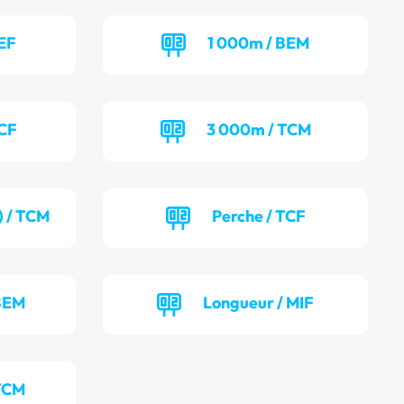
EF
1 000m / BEM
TCF
3 000m / TCM
) / TCM
Perche / TCF
 BEM
Longueur / MIF
 TCM