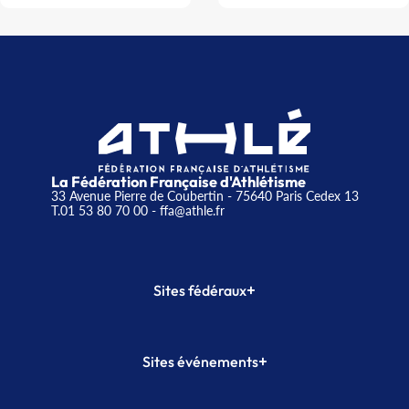
La Fédération Française d'Athlétisme
33 Avenue Pierre de Coubertin - 75640 Paris Cedex 13
T.01 53 80 70 00
- ffa@athle.fr
+
Sites fédéraux
SI-FFA
CALORG
+
Sites événements
Plateforme Formation
Meeting de Paris