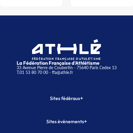
La Fédération Française d'Athlétisme
33 Avenue Pierre de Coubertin - 75640 Paris Cedex 13
T.01 53 80 70 00
- ffa@athle.fr
+
Sites fédéraux
SI-FFA
CALORG
+
Sites événements
Plateforme Formation
Meeting de Paris