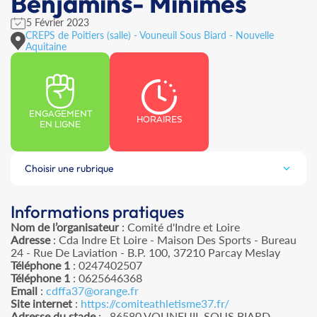
Benjamins- Minimes
5 Février 2023
CREPS de Poitiers (salle) - Vouneuil Sous Biard - Nouvelle
Aquitaine
ENGAGEMENT
HORAIRES
EN LIGNE
Choisir une rubrique
Informations pratiques
Nom de l’organisateur
: Comité d'Indre et Loire
Adresse
: Cda Indre Et Loire - Maison Des Sports - Bureau
24 - Rue De Laviation - B.P. 100, 37210 Parcay Meslay
Téléphone 1
: 0247402507
Téléphone 1
: 0625646368
Email
:
cdffa37@orange.fr
Site internet
:
https://comiteathletisme37.fr/
Adresse du stade
: , 86580 VOUNEUIL SOUS BIARD