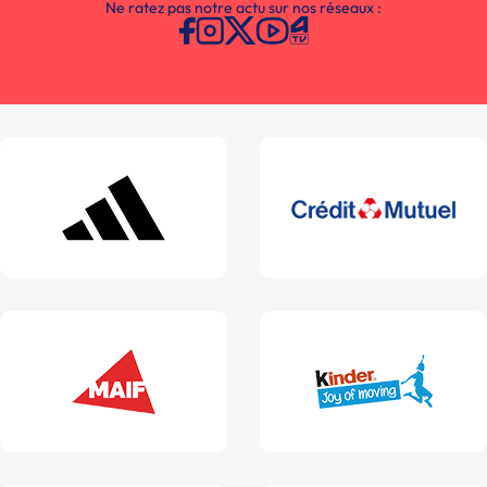
Ne ratez pas notre actu sur nos réseaux :