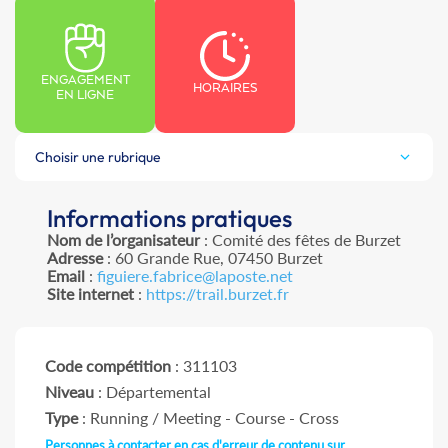
ENGAGEMENT
HORAIRES
EN LIGNE
Choisir une rubrique
Informations pratiques
Nom de l’organisateur
: Comité des fêtes de Burzet
Adresse
: 60 Grande Rue, 07450 Burzet
Email
:
figuiere.fabrice@laposte.net
Site internet
:
https://trail.burzet.fr
Code compétition
: 311103
Niveau
: Départemental
Type
: Running / Meeting - Course - Cross
Personnes à contacter en cas d'erreur de contenu sur