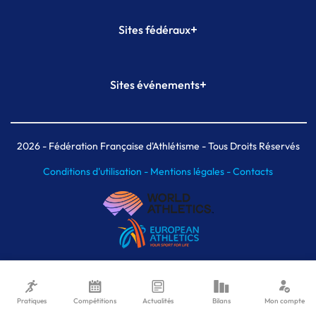
+
Sites fédéraux
SI-FFA
CALORG
+
Sites événements
Plateforme Formation
Meeting de Paris
Meeting de Paris indoor
MAIF Ekiden de Paris
2026
- Fédération Française d'Athlétisme - Tous Droits Réservés
Conditions d'utilisation -
Mentions légales -
Contacts
Pratiques
Compétitions
Actualités
Bilans
Mon compte