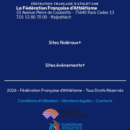
La Fédération Française d'Athlétisme
33 Avenue Pierre de Coubertin - 75640 Paris Cedex 13
T.01 53 80 70 00
- ffa@athle.fr
+
Sites fédéraux
SI-FFA
CALORG
+
Sites événements
Plateforme Formation
Meeting de Paris
Meeting de Paris indoor
MAIF Ekiden de Paris
2026
- Fédération Française d'Athlétisme - Tous Droits Réservés
Conditions d'utilisation -
Mentions légales -
Contacts