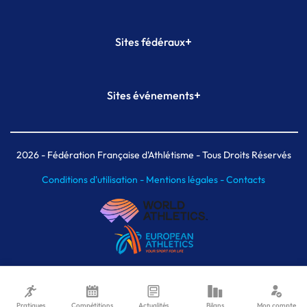
+
Sites fédéraux
SI-FFA
CALORG
+
Sites événements
Plateforme Formation
Meeting de Paris
Meeting de Paris indoor
MAIF Ekiden de Paris
2026
- Fédération Française d'Athlétisme - Tous Droits Réservés
Conditions d'utilisation -
Mentions légales -
Contacts
Pratiques
Compétitions
Actualités
Bilans
Mon compte