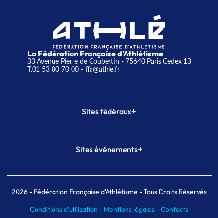
La Fédération Française d'Athlétisme
33 Avenue Pierre de Coubertin - 75640 Paris Cedex 13
T.01 53 80 70 00
- ffa@athle.fr
+
Sites fédéraux
SI-FFA
CALORG
+
Sites événements
Plateforme Formation
Meeting de Paris
Meeting de Paris indoor
MAIF Ekiden de Paris
2026
- Fédération Française d'Athlétisme - Tous Droits Réservés
Conditions d'utilisation -
Mentions légales -
Contacts