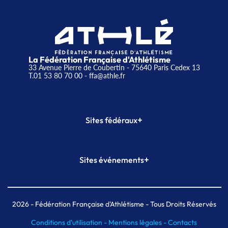
La Fédération Française d'Athlétisme
33 Avenue Pierre de Coubertin - 75640 Paris Cedex 13
T.01 53 80 70 00
- ffa@athle.fr
+
Sites fédéraux
SI-FFA
CALORG
+
Sites événements
Plateforme Formation
Meeting de Paris
Meeting de Paris indoor
MAIF Ekiden de Paris
2026
- Fédération Française d'Athlétisme - Tous Droits Réservés
Conditions d'utilisation -
Mentions légales -
Contacts