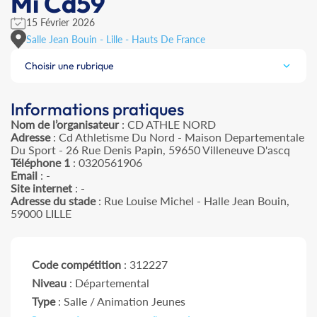
Mi Cd59
15 Février 2026
Salle Jean Bouin - Lille - Hauts De France
Choisir une rubrique
Informations pratiques
Nom de l’organisateur
: CD ATHLE NORD
Adresse
: Cd Athletisme Du Nord - Maison Departementale
Du Sport - 26 Rue Denis Papin, 59650 Villeneuve D'ascq
Téléphone 1
: 0320561906
Email
: -
Site internet
: -
Adresse du stade
: Rue Louise Michel - Halle Jean Bouin,
59000 LILLE
Code compétition
: 312227
Niveau
: Départemental
Type
: Salle / Animation Jeunes