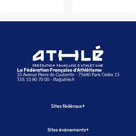
La Fédération Française d'Athlétisme
33 Avenue Pierre de Coubertin - 75640 Paris Cedex 13
T.01 53 80 70 00
- ffa@athle.fr
+
Sites fédéraux
SI-FFA
CALORG
+
Sites événements
Plateforme Formation