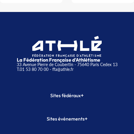
La Fédération Française d'Athlétisme
33 Avenue Pierre de Coubertin - 75640 Paris Cedex 13
T.01 53 80 70 00
- ffa@athle.fr
+
Sites fédéraux
SI-FFA
CALORG
+
Sites événements
Plateforme Formation
Meeting de Paris