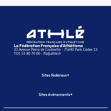
La Fédération Française d'Athlétisme
33 Avenue Pierre de Coubertin - 75640 Paris Cedex 13
T.01 53 80 70 00
- ffa@athle.fr
+
Sites fédéraux
SI-FFA
CALORG
+
Sites événements
Plateforme Formation
Meeting de Paris
Meeting de Paris indoor