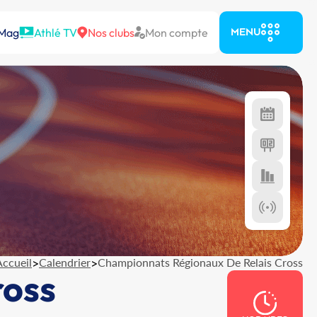
 Mag
Athlé TV
Nos clubs
Mon compte
MENU
Accueil
>
Calendrier
>
Championnats Régionaux De Relais Cross
ross