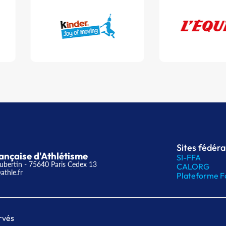
Sites fédér
ançaise d'Athlétisme
SI-FFA
ubertin - 75640 Paris Cedex 13
CALORG
athle.fr
Plateforme F
rvés