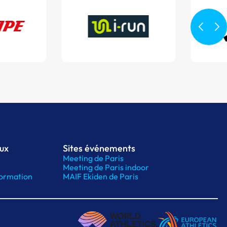
aux
Sites événements
Meeting de Paris
Meeting de Paris indoor
ormation
MAIF Ekiden de Paris