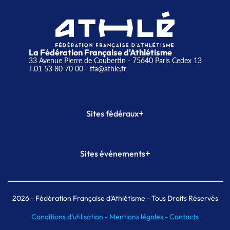
La Fédération Française d'Athlétisme
33 Avenue Pierre de Coubertin - 75640 Paris Cedex 13
T.01 53 80 70 00
- ffa@athle.fr
+
Sites fédéraux
SI-FFA
CALORG
+
Sites événements
Plateforme Formation
Meeting de Paris
Meeting de Paris indoor
MAIF Ekiden de Paris
2026
- Fédération Française d'Athlétisme - Tous Droits Réservés
Conditions d'utilisation -
Mentions légales -
Contacts