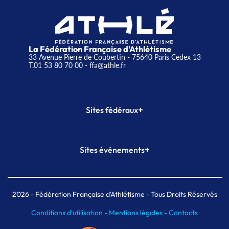
La Fédération Française d'Athlétisme
33 Avenue Pierre de Coubertin - 75640 Paris Cedex 13
T.01 53 80 70 00
- ffa@athle.fr
+
Sites fédéraux
SI-FFA
CALORG
+
Sites événements
Plateforme Formation
Meeting de Paris
Meeting de Paris indoor
MAIF Ekiden de Paris
2026
- Fédération Française d'Athlétisme - Tous Droits Réservés
Conditions d'utilisation -
Mentions légales -
Contacts