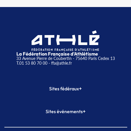
La Fédération Française d'Athlétisme
33 Avenue Pierre de Coubertin - 75640 Paris Cedex 13
T.01 53 80 70 00
- ffa@athle.fr
+
Sites fédéraux
SI-FFA
CALORG
+
Sites événements
Plateforme Formation
Meeting de Paris
Meeting de Paris indoor