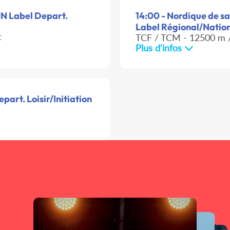
MN Label Depart.
14:00 - Nordique de sa
Label Régional/Natio
t
TCF / TCM - 12500 m /
Plus d'infos
part. Loisir/Initiation