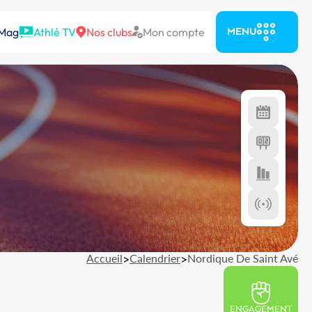
 Mag
Athlé TV
Nos clubs
Mon compte
MENU
Accueil
>
Calendrier
>
Nordique De Saint Avé
ENGAGEMENT