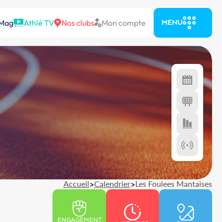
 Mag
Athlé TV
Nos clubs
Mon compte
MENU
Accueil
>
Calendrier
>
Les Foulees Mantaises
ENGAGEMENT