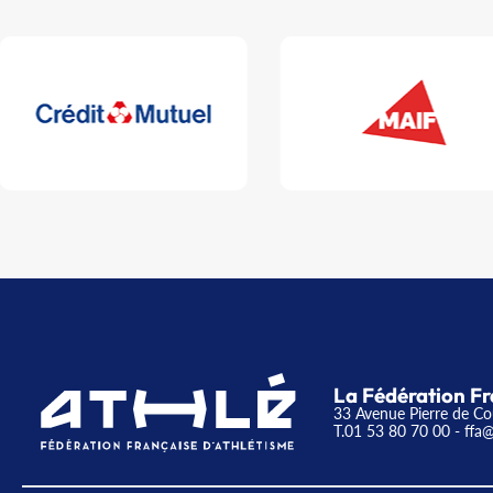
La Fédération Fr
33 Avenue Pierre de Co
T.01 53 80 70 00
- ffa@