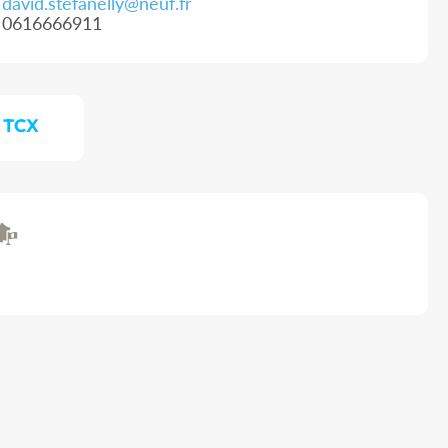
david.stefanelly@neuf.fr
0616666911
/ TCX