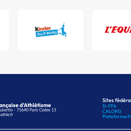
Sites fédér
ançaise d'Athlétisme
SI-FFA
ubertin - 75640 Paris Cedex 13
CALORG
athle.fr
Plateforme F