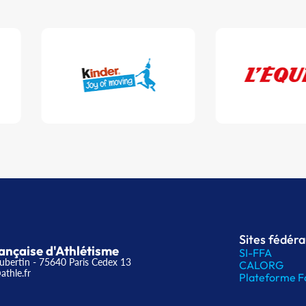
Sites fédér
ançaise d'Athlétisme
SI-FFA
ubertin - 75640 Paris Cedex 13
CALORG
athle.fr
Plateforme F