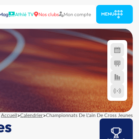
 Mag
Athlé TV
Nos clubs
Mon compte
MENU
Accueil
>
Calendrier
>
Championnats De L'ain De Cross Jeunes
es