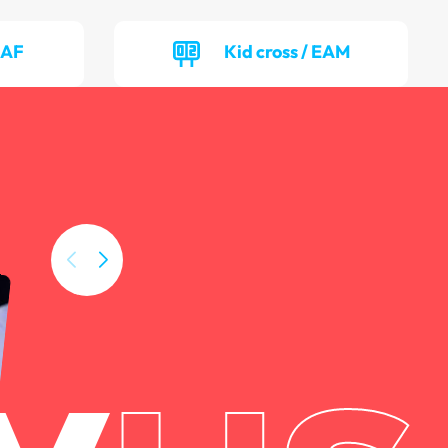
EAF
Kid cross / EAM