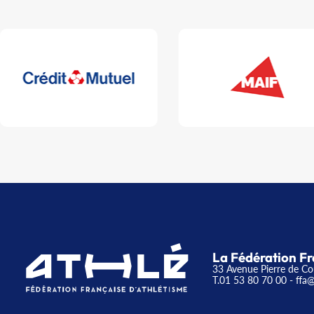
La Fédération Fr
33 Avenue Pierre de Co
T.01 53 80 70 00
- ffa@