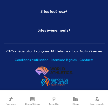
+
Sites fédéraux
SI-FFA
CALORG
+
Sites événements
Plateforme Formation
Meeting de Paris
Meeting de Paris indoor
MAIF Ekiden de Paris
2026
- Fédération Française d'Athlétisme - Tous Droits Réservés
Conditions d'utilisation -
Mentions légales -
Contacts
Pratiques
Compétitions
Actualités
Bilans
Mon compte