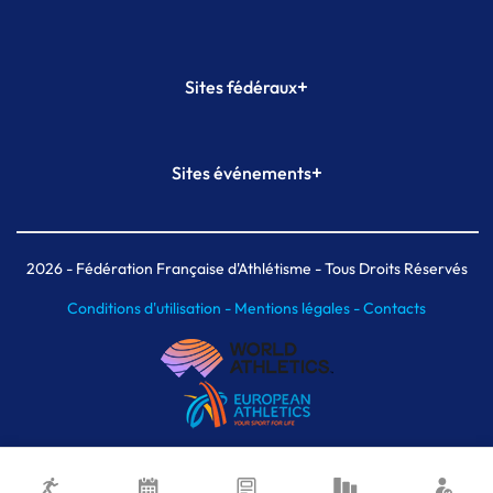
+
Sites fédéraux
SI-FFA
CALORG
+
Sites événements
Plateforme Formation
Meeting de Paris
Meeting de Paris indoor
MAIF Ekiden de Paris
2026
- Fédération Française d'Athlétisme - Tous Droits Réservés
Conditions d'utilisation -
Mentions légales -
Contacts