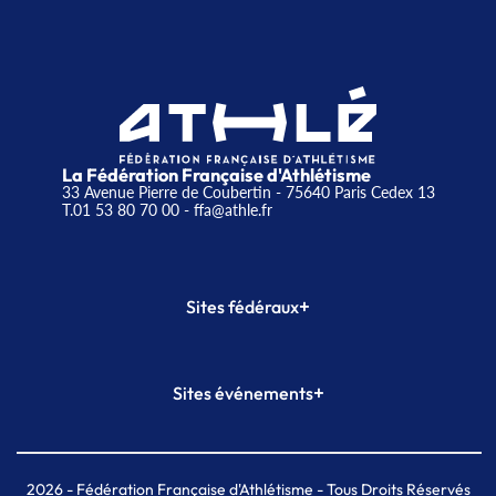
La Fédération Française d'Athlétisme
33 Avenue Pierre de Coubertin - 75640 Paris Cedex 13
T.01 53 80 70 00
- ffa@athle.fr
+
Sites fédéraux
SI-FFA
CALORG
+
Sites événements
Plateforme Formation
Meeting de Paris
Meeting de Paris indoor
MAIF Ekiden de Paris
2026
- Fédération Française d'Athlétisme - Tous Droits Réservés