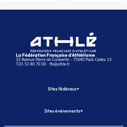
La Fédération Française d'Athlétisme
33 Avenue Pierre de Coubertin - 75640 Paris Cedex 13
T.01 53 80 70 00
- ffa@athle.fr
+
Sites fédéraux
SI-FFA
CALORG
+
Sites événements
Plateforme Formation
Meeting de Paris