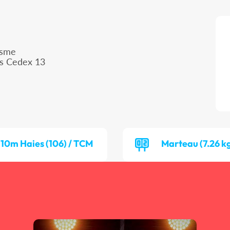
isme
is Cedex 13
110m Haies (106) / TCM
Marteau (7.26 k