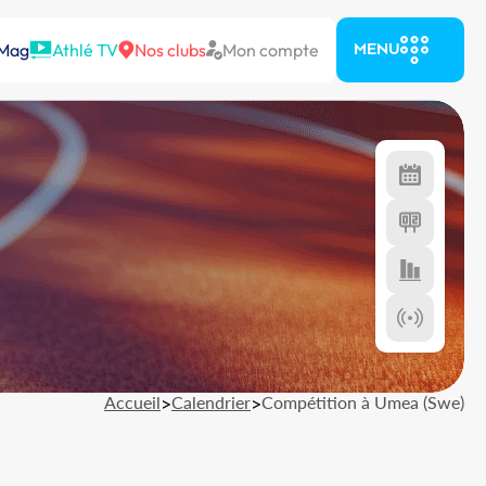
 Mag
Athlé TV
Nos clubs
Mon compte
MENU
Accueil
>
Calendrier
>
Compétition à Umea (Swe)