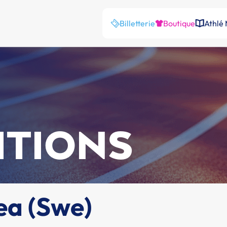
Billetterie
Boutique
Athlé
ITIONS
ea (Swe)