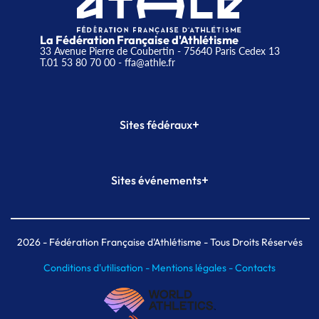
La Fédération Française d'Athlétisme
33 Avenue Pierre de Coubertin - 75640 Paris Cedex 13
T.01 53 80 70 00
- ffa@athle.fr
+
Sites fédéraux
SI-FFA
CALORG
+
Sites événements
Plateforme Formation
Meeting de Paris
Meeting de Paris indoor
MAIF Ekiden de Paris
2026
- Fédération Française d'Athlétisme - Tous Droits Réservés
Conditions d'utilisation -
Mentions légales -
Contacts