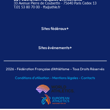
33 Avenue Pierre de Coubertin - 75640 Paris Cedex 13
T.01 53 80 70 00
- ffa@athle.fr
+
Sites fédéraux
SI-FFA
CALORG
+
Sites événements
Plateforme Formation
Meeting de Paris
Meeting de Paris indoor
MAIF Ekiden de Paris
2026
- Fédération Française d'Athlétisme - Tous Droits Réservés
Conditions d'utilisation -
Mentions légales -
Contacts