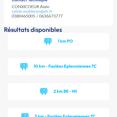
CONXICOEUR Alain
sylvie.moilleron@sfr.fr
0380465005 / 0636673777
Résultats disponibles
1 km PO
10 km - Foulées Epleumiennes TC
2 km BE - MI
5 km - Foulées Epleumiennes TC