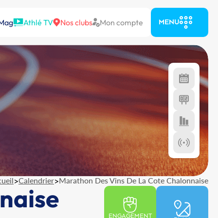
 Mag
Athlé TV
Nos clubs
Mon compte
MENU
ueil
>
Calendrier
>
Marathon Des Vins De La Cote Chalonnaise
naise
ENGAGEMENT