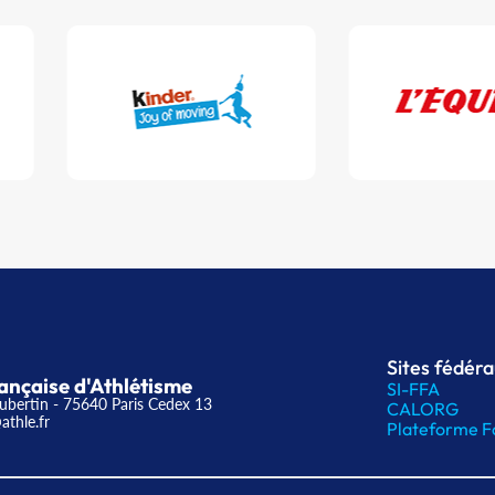
Sites fédér
ançaise d'Athlétisme
SI-FFA
ubertin - 75640 Paris Cedex 13
CALORG
athle.fr
Plateforme F