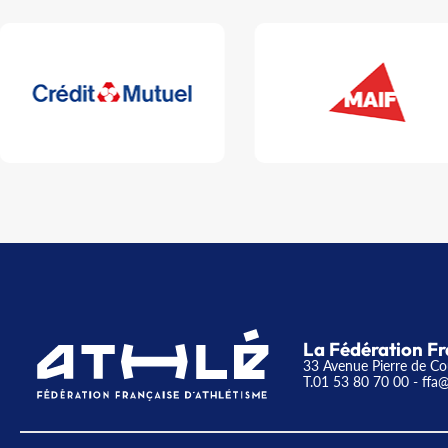
La Fédération Fr
33 Avenue Pierre de Co
T.01 53 80 70 00
- ffa@