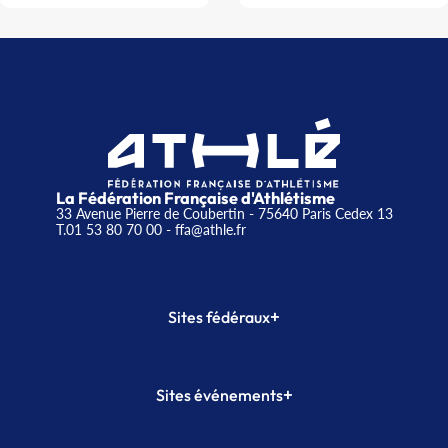
La Fédération Française d'Athlétisme
33 Avenue Pierre de Coubertin - 75640 Paris Cedex 13
T.01 53 80 70 00
- ffa@athle.fr
+
Sites fédéraux
SI-FFA
CALORG
+
Sites événements
Plateforme Formation
Meeting de Paris