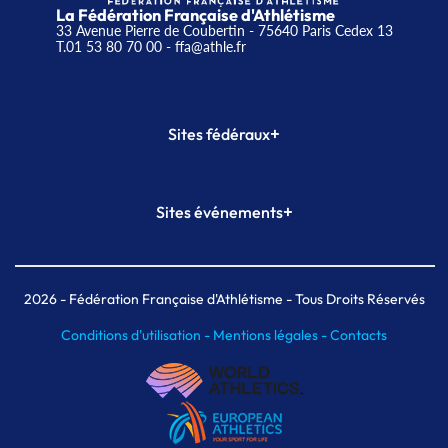
La Fédération Française d'Athlétisme
33 Avenue Pierre de Coubertin - 75640 Paris Cedex 13
T.01 53 80 70 00
- ffa@athle.fr
+
Sites fédéraux
SI-FFA
CALORG
+
Sites événements
Plateforme Formation
Meeting de Paris
Meeting de Paris indoor
MAIF Ekiden de Paris
2026
- Fédération Française d'Athlétisme - Tous Droits Réservés
Conditions d'utilisation -
Mentions légales -
Contacts