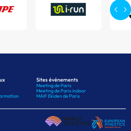
aux
Sites événements
Meeting de Paris
Meeting de Paris indoor
ormation
MAIF Ekiden de Paris