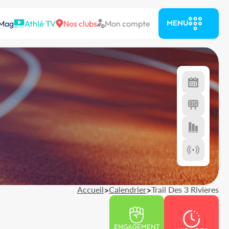
 Mag
Athlé TV
Nos clubs
Mon compte
MENU
Accueil
>
Calendrier
>
Trail Des 3 Rivieres
ENGAGEMENT