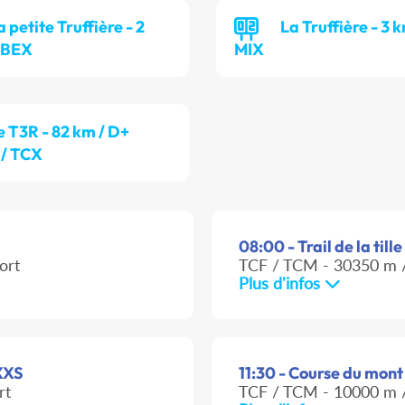
a petite Truffière - 2
La Truffière - 3 k
 BEX
MIX
e T3R - 82 km / D+
 / TCX
08:00 - Trail de la till
ort
TCF / TCM - 30350 m /
Plus d'infos
 XXS
11:30 - Course du mont
rt
TCF / TCM - 10000 m /