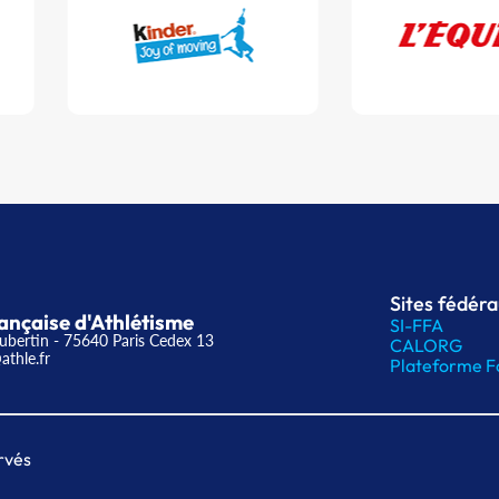
Sites fédér
ançaise d'Athlétisme
SI-FFA
ubertin - 75640 Paris Cedex 13
CALORG
athle.fr
Plateforme F
rvés