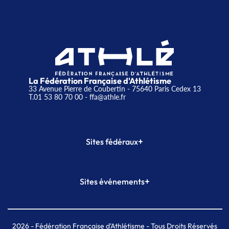
La Fédération Française d'Athlétisme
33 Avenue Pierre de Coubertin - 75640 Paris Cedex 13
T.01 53 80 70 00
- ffa@athle.fr
+
Sites fédéraux
SI-FFA
CALORG
+
Sites événements
Plateforme Formation
Meeting de Paris
Meeting de Paris indoor
MAIF Ekiden de Paris
2026
- Fédération Française d'Athlétisme - Tous Droits Réservés