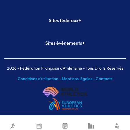
+
Sites fédéraux
SI-FFA
CALORG
+
Sites événements
Plateforme Formation
Meeting de Paris
Meeting de Paris indoor
MAIF Ekiden de Paris
2026
- Fédération Française d'Athlétisme - Tous Droits Réservés
Conditions d'utilisation -
Mentions légales -
Contacts