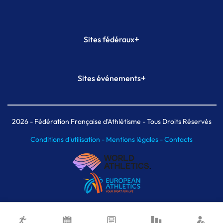
+
Sites fédéraux
SI-FFA
CALORG
+
Sites événements
Plateforme Formation
Meeting de Paris
Meeting de Paris indoor
MAIF Ekiden de Paris
2026
- Fédération Française d'Athlétisme - Tous Droits Réservés
Conditions d'utilisation -
Mentions légales -
Contacts