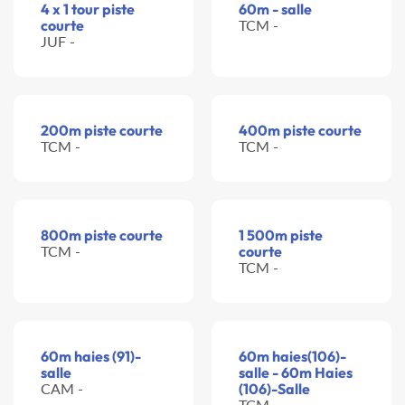
4 x 1 tour piste
60m - salle
courte
TCM -
JUF -
200m piste courte
400m piste courte
TCM -
TCM -
800m piste courte
1 500m piste
TCM -
courte
TCM -
60m haies (91)-
60m haies(106)-
salle
salle - 60m Haies
CAM -
(106)-Salle
TCM -