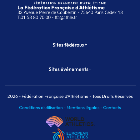
La Fédération Française d'Athlétisme
33 Avenue Pierre de Coubertin - 75640 Paris Cedex 13
T.01 53 80 70 00
- ffa@athle.fr
+
Sites fédéraux
SI-FFA
CALORG
+
Sites événements
Plateforme Formation
Meeting de Paris
Meeting de Paris indoor
MAIF Ekiden de Paris
2026
- Fédération Française d'Athlétisme - Tous Droits Réservés
Conditions d'utilisation -
Mentions légales -
Contacts