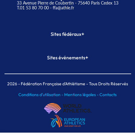
33 Avenue Pierre de Coubertin - 75640 Paris Cedex 13
T.01 53 80 70 00
- ffa@athle.fr
+
Sites fédéraux
SI-FFA
CALORG
+
Sites événements
Plateforme Formation
Meeting de Paris
Meeting de Paris indoor
MAIF Ekiden de Paris
2026
- Fédération Française d'Athlétisme - Tous Droits Réservés
Conditions d'utilisation -
Mentions légales -
Contacts