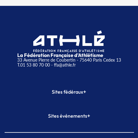
La Fédération Française d'Athlétisme
33 Avenue Pierre de Coubertin - 75640 Paris Cedex 13
T.01 53 80 70 00
- ffa@athle.fr
+
Sites fédéraux
SI-FFA
CALORG
+
Sites événements
Plateforme Formation
Meeting de Paris
Meeting de Paris indoor