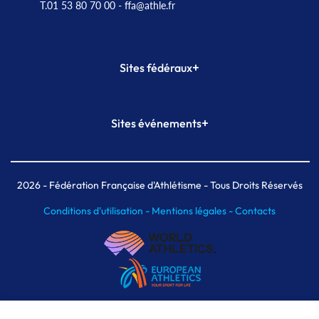
T.01 53 80 70 00
- ffa@athle.fr
+
Sites fédéraux
SI-FFA
CALORG
+
Sites événements
Plateforme Formation
Meeting de Paris
Meeting de Paris indoor
MAIF Ekiden de Paris
2026
- Fédération Française d'Athlétisme - Tous Droits Réservés
Conditions d'utilisation -
Mentions légales -
Contacts