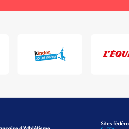
Sites fédér
ançaise d'Athlétisme