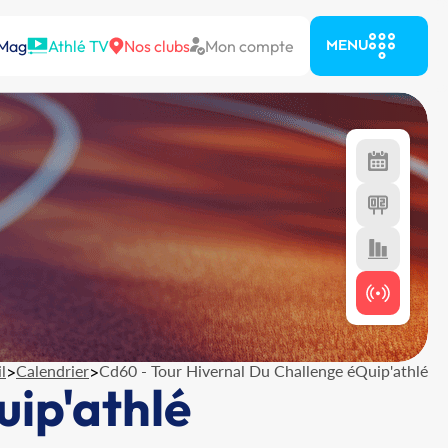
 Mag
Athlé TV
Nos clubs
Mon compte
MENU
l
>
Calendrier
>
Cd60 - Tour Hivernal Du Challenge éQuip'athlé
uip'athlé