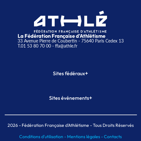
La Fédération Française d'Athlétisme
33 Avenue Pierre de Coubertin - 75640 Paris Cedex 13
T.01 53 80 70 00
- ffa@athle.fr
+
Sites fédéraux
SI-FFA
CALORG
+
Sites événements
Plateforme Formation
Meeting de Paris
Meeting de Paris indoor
MAIF Ekiden de Paris
2026
- Fédération Française d'Athlétisme - Tous Droits Réservés
Conditions d'utilisation -
Mentions légales -
Contacts