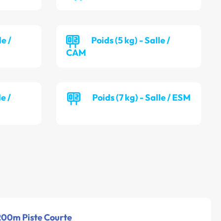
le /
Poids (5 kg) - Salle /
CAM
le /
Poids (7 kg) - Salle / ESM
 200m Piste Courte