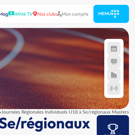
 Mag
Athlé TV
Nos clubs
Mon compte
MENU
>
Journées Régionales Individuels U18 à Se/régionaux Masters
 Se/régionaux