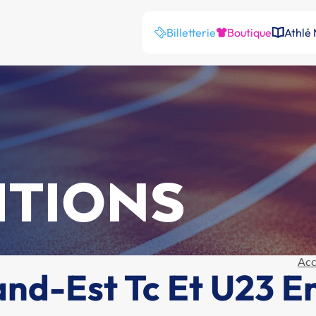
Billetterie
Boutique
Athlé
ITIONS
Acc
d-Est Tc Et U23 En