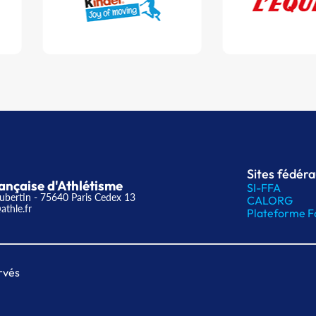
Sites fédér
ançaise d'Athlétisme
SI-FFA
ubertin - 75640 Paris Cedex 13
CALORG
athle.fr
Plateforme F
rvés