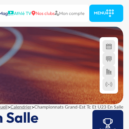
 Mag
Athlé TV
Nos clubs
Mon compte
MENU
ueil
>
Calendrier
>
Championnats Grand-Est Tc Et U23 En Salle
 Salle