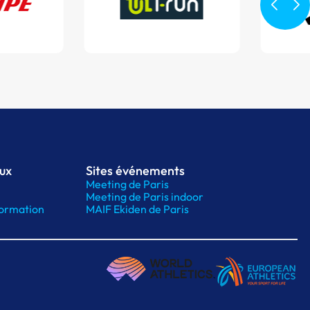
aux
Sites événements
Meeting de Paris
Meeting de Paris indoor
ormation
MAIF Ekiden de Paris