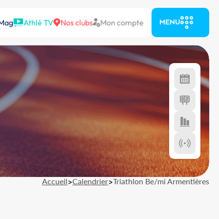
 Mag
Athlé TV
Nos clubs
Mon compte
MENU
Accueil
>
Calendrier
>
Triathlon Be/mi Armentières