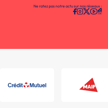
Ne ratez pas notre actu sur nos réseaux :