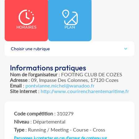
HORAIRES
PLAN
Choisir une rubrique
Informations pratiques
Nom de l’organisateur
: FOOTING CLUB DE COZES
Adresse
: 09, Impasse Des Colonnes, 17120 Cozes
Email
:
pontvianne.michel@wanadoo.fr
Site internet
:
http://www.courirencharentemaritime.fr
Code compétition
: 310279
Niveau
: Départemental
Type
: Running / Meeting - Course - Cross
Personnes à contacter en cas d'erreur de contenu sur