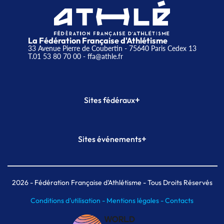
La Fédération Française d'Athlétisme
33 Avenue Pierre de Coubertin - 75640 Paris Cedex 13
T.01 53 80 70 00
- ffa@athle.fr
+
Sites fédéraux
SI-FFA
CALORG
+
Sites événements
Plateforme Formation
Meeting de Paris
Meeting de Paris indoor
MAIF Ekiden de Paris
2026
- Fédération Française d'Athlétisme - Tous Droits Réservés
Conditions d'utilisation -
Mentions légales -
Contacts