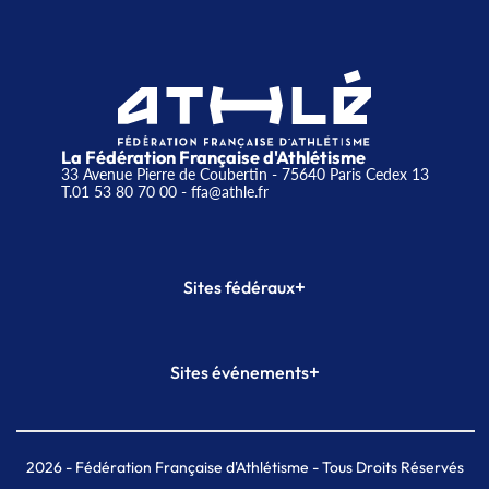
La Fédération Française d'Athlétisme
33 Avenue Pierre de Coubertin - 75640 Paris Cedex 13
T.01 53 80 70 00
- ffa@athle.fr
+
Sites fédéraux
SI-FFA
CALORG
+
Sites événements
Plateforme Formation
Meeting de Paris
Meeting de Paris indoor
MAIF Ekiden de Paris
2026
- Fédération Française d'Athlétisme - Tous Droits Réservés