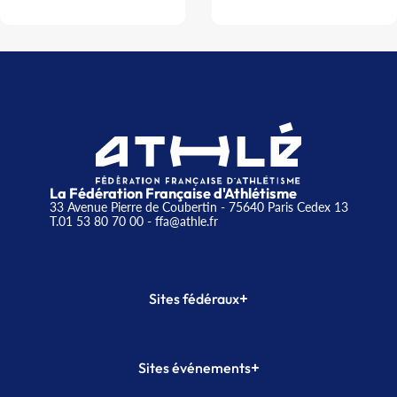
La Fédération Française d'Athlétisme
33 Avenue Pierre de Coubertin - 75640 Paris Cedex 13
T.01 53 80 70 00
- ffa@athle.fr
+
Sites fédéraux
SI-FFA
CALORG
+
Sites événements
Plateforme Formation
Meeting de Paris