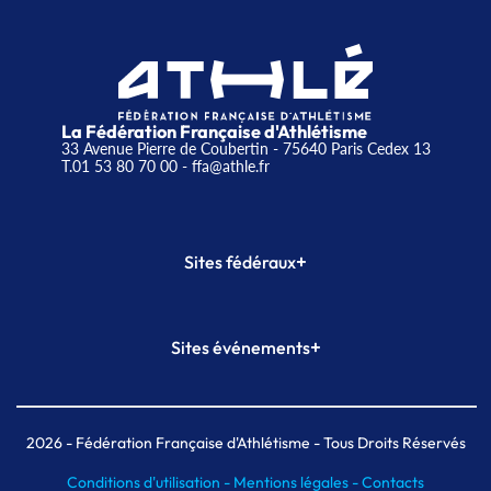
La Fédération Française d'Athlétisme
33 Avenue Pierre de Coubertin - 75640 Paris Cedex 13
T.01 53 80 70 00
- ffa@athle.fr
+
Sites fédéraux
SI-FFA
CALORG
+
Sites événements
Plateforme Formation
Meeting de Paris
Meeting de Paris indoor
MAIF Ekiden de Paris
2026
- Fédération Française d'Athlétisme - Tous Droits Réservés
Conditions d'utilisation -
Mentions légales -
Contacts